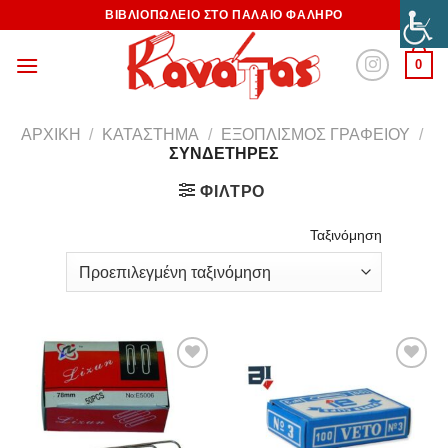
ΒΙΒΛΙΟΠΩΛΕΙΟ ΣΤΟ ΠΑΛΑΙΟ ΦΑΛΗΡΟ
0
ΑΡΧΙΚΉ
/
ΚΑΤΆΣΤΗΜΑ
/
ΕΞΟΠΛΙΣΜΌΣ ΓΡΑΦΕΊΟΥ
/
ΣΥΝΔΕΤΉΡΕΣ
ΦΊΛΤΡΟ
Ταξινόμηση
Προσθήκη
Προσθήκη
στη
στη
Wishlist
Wishlist