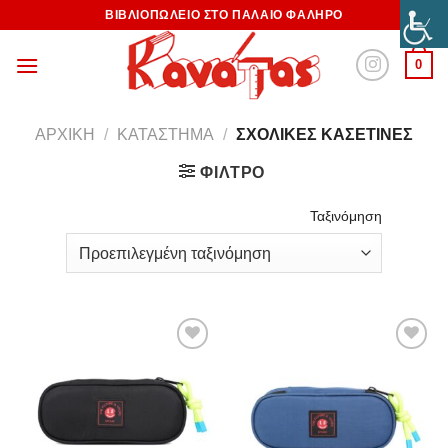
ΒΙΒΛΙΟΠΩΛΕΙΟ ΣΤΟ ΠΑΛΑΙΟ ΦΑΛΗΡΟ
0
ΑΡΧΙΚΉ
/
ΚΑΤΆΣΤΗΜΑ
/
ΣΧΟΛΙΚΈΣ ΚΑΣΕΤΊΝΕΣ
ΦΊΛΤΡΟ
Ταξινόμηση
Προσθήκη
Προσθήκη
στη
στη
Wishlist
Wishlist