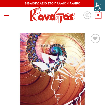
ΒΙΒΛΙΟΠΩΛΕΙΟ ΣΤΟ ΠΑΛΑΙΟ ΦΑΛΗΡΟ
0
Προσθήκη
στη
Wishlist