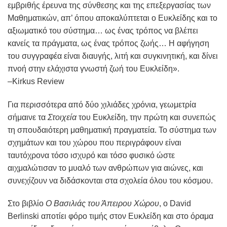
εμβριθής έρευνα της σύνθεσης και της επεξεργασίας των
Μαθηματικών, απ’ όπου αποκαλύπτεται ο Ευκλείδης και το
αξιωματικό του σύστημα… ως ένας τρόπος να βλέπει
κανείς τα πράγματα, ως ένας τρόπος ζωής… Η αφήγηση
του συγγραφέα είναι διαυγής, λιτή και συγκινητική, και δίνει
πνοή στην ελάχιστα γνωστή ζωή του Ευκλείδη».
–Kirkus Review
Για περισσότερα από δύο χιλιάδες χρόνια, γεωμετρία
σήμαινε τα
Στοιχεία
του Ευκλείδη, την πρώτη και συνεπώς
τη σπουδαιότερη μαθηματική πραγματεία. Το σύστημα των
σχημάτων και του χώρου που περιγράφουν είναι
ταυτόχρονα τόσο ισχυρό και τόσο φυσικό ώστε
αιχμαλώτισαν το μυαλό των ανθρώπων για αιώνες, και
συνεχίζουν να διδάσκονται στα σχολεία όλου του κόσμου.
Στο βιβλίο
Ο Βασιλιάς του Άπειρου Χώρου
, ο David
Berlinski αποτίει φόρο τιμής στον Ευκλείδη και στο όραμα