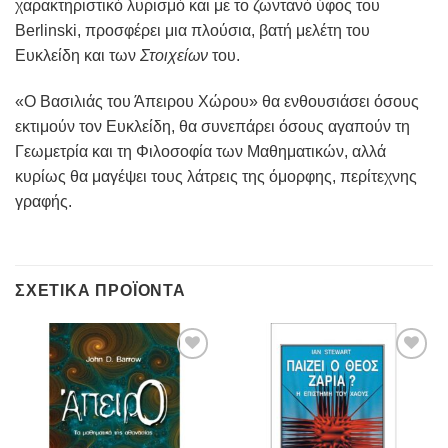
χαρακτηριστικό λυρισμό και με το ζωντανό ύφος του
Berlinski, προσφέρει μια πλούσια, βατή μελέτη του
Ευκλείδη και των
Στοιχείων
του.
«Ο Βασιλιάς του Άπειρου Χώρου» θα ενθουσιάσει όσους
εκτιμούν τον Ευκλείδη, θα συνεπάρει όσους αγαπούν τη
Γεωμετρία και τη Φιλοσοφία των Μαθηματικών, αλλά
κυρίως θα μαγέψει τους λάτρεις της όμορφης, περίτεχνης
γραφής.
ΣΧΕΤΙΚΆ ΠΡΟΪΌΝΤΑ
Προσθήκη
Προσθήκη
στη
στη
Wishlist
Wishlist