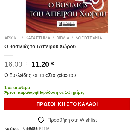
ΑΡΧΙΚΉ
/
ΚΑΤΆΣΤΗΜΑ
/
ΒΙΒΛΊΑ
/
ΛΟΓΟΤΕΧΝΊΑ
Ο βασιλιάς του Άπειρου Χώρου
Original
Η
16.00
11.20
€
€
price
τρέχουσα
Ο Ευκλείδης και τα «Στοιχεία» του
was:
τιμή
16.00 €.
είναι:
1 σε απόθεμα
11.20 €.
Άμεση παραλαβή/Παράδοση σε 1-3 ημέρες
ΠΡΟΣΘΉΚΗ ΣΤΟ ΚΑΛΆΘΙ
Προσθήκη στη Wishlist
Κωδικός:
9789606640889