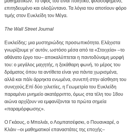
μαθηματικών. Το ύφος του είναι ποιητικό, φιλοσοφημένο,
επιτηδευμένο και ολοζώντανο. Τα λόγια του αποτίουν φόρο
τιμής στον Ευκλείδη τον Μέγα.
The Wall Street Journal
Ευκλείδης: μια μυστηριώδης προσωπικότητα. Ελάχιστα
γνωρίζουμε γι’ αυτόν, ωστόσο μέσα από τα «Στοιχεία» –το
αθάνατο έργο του– αποκαλύπτεται η παντοδύναμη μορφή
του: ο μεγάλος μαχητής, η ξεκάθαρη φωνή, το μέρος του
δράματος όπου τα αντίθετα είναι για πάντα χωρισμένα,
αλλά και πάλι άρρηκτα ενωμένα, συνεπή στην αίσθηση του
συνεχούς.Επί δύο χιλιετίες, η Γεωμετρία του Ευκλείδη
παραμένει μνημείο ακατάρριπτο, όμως στα τέλη του 18ου
αιώνα αρχίζουν να εμφανίζονται τα πρώτα σημεία
«παραμόρφωσης».
Ο Γκάους, ο Μπολιάι, ο Λομπατσέφσκι, ο Πουανκαρέ, ο
Κλάιν –οι μαθηματικοί επαναστάτες της εποχής–