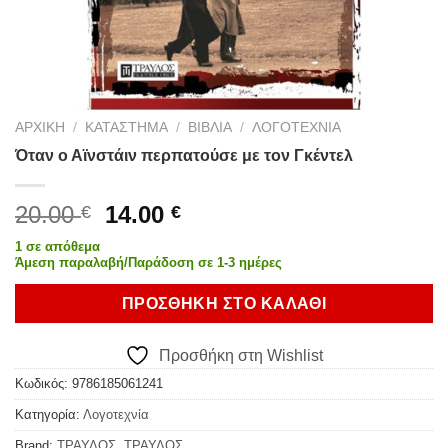
ΑΡΧΙΚΉ
/
ΚΑΤΆΣΤΗΜΑ
/
ΒΙΒΛΊΑ
/
ΛΟΓΟΤΕΧΝΊΑ
Όταν ο Αϊνστάιν περπατούσε με τον Γκέντελ
Original
Η
20.00
14.00
€
€
price
τρέχουσα
1 σε απόθεμα
was:
τιμή
Άμεση παραλαβή/Παράδοση σε 1-3 ημέρες
20.00 €.
είναι:
ΠΡΟΣΘΉΚΗ ΣΤΟ ΚΑΛΆΘΙ
14.00 €.
Προσθήκη στη Wishlist
Κωδικός:
9786185061241
Κατηγορία:
Λογοτεχνία
Brand:
ΤΡΑΥΛΟΣ
,
ΤΡΑΥΛΟΣ