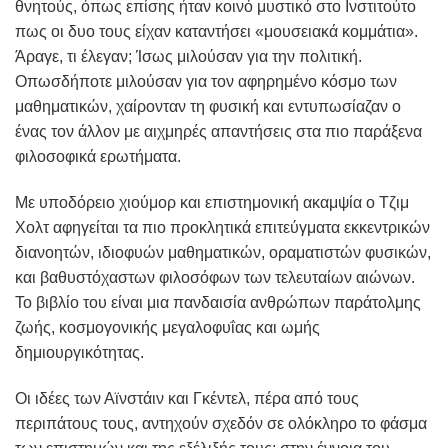
θνητούς, όπως επίσης ήταν κοινό μυστικό στο Ινστιτούτο
πως οι δυο τους είχαν καταντήσει «μουσειακά κομμάτια».
Άραγε, τι έλεγαν; Ίσως μιλούσαν για την πολιτική.
Οπωσδήποτε μιλούσαν για τον αφηρημένο κόσμο των
μαθηματικών, χαίρονταν τη φυσική και εντυπωσίαζαν ο
ένας τον άλλον με αιχμηρές απαντήσεις στα πιο παράξενα
φιλοσοφικά ερωτήματα.
Με υποδόρειο χιούμορ και επιστημονική ακαμψία ο Τζιμ
Χολτ αφηγείται τα πιο προκλητικά επιτεύγματα εκκεντρικών
διανοητών, ιδιοφυών μαθηματικών, οραματιστών φυσικών,
και βαθυστόχαστων φιλοσόφων των τελευταίων αιώνων.
Το βιβλίο του είναι μια πανδαισία ανθρώπων παράτολμης
ζωής, κοσμογονικής μεγαλοφυΐας και ωμής
δημιουργικότητας.
Οι ιδέες των Αϊνστάιν και Γκέντελ, πέρα από τους
περιπάτους τους, αντηχούν σχεδόν σε ολόκληρο το φάσμα