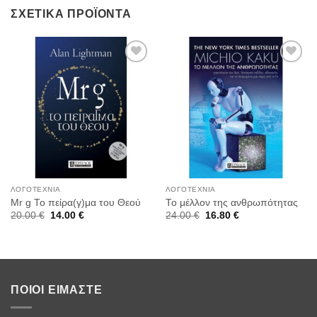
ΣΧΕΤΙΚΆ ΠΡΟΪΌΝΤΑ
Προσθήκη
Προσθήκη
στη
στη
Wishlist
Wishlist
ΛΟΓΟΤΕΧΝΊΑ
ΛΟΓΟΤΕΧΝΊΑ
Mr g Το πείρα(γ)μα του Θεού
Το μέλλον της ανθρωπότητας
Original
Η
Original
Η
20.00
€
14.00
€
24.00
€
16.80
€
price
τρέχουσα
price
τρέχουσα
was:
τιμή
was:
τιμή
20.00 €.
είναι:
24.00 €.
είναι:
14.00 €.
16.80 €.
ΠΟΙΟΙ ΕΊΜΑΣΤΕ