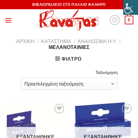
ΒΙΒΛΙΟΠΩΛΕΙΟ ΣΤΟ ΠΑΛΑΙΟ ΦΑΛΗΡΟ
0
ΑΡΧΙΚΉ
/
ΚΑΤΆΣΤΗΜΑ
/
ΑΝΑΛΏΣΙΜΑ Η-Υ
/
ΜΕΛΑΝΟΤΑΙΝΊΕΣ
ΦΊΛΤΡΟ
Ταξινόμηση
Προσθήκη
Προσθήκη
στη
στη
ΕΞΑΝΤΛΉΘΗΚΕ
ΕΞΑΝΤΛΉΘΗΚΕ
Wishlist
Wishlist