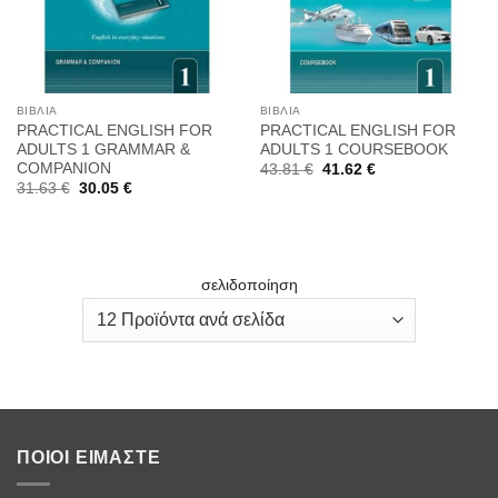
ΒΙΒΛΊΑ
ΒΙΒΛΊΑ
PRACTICAL ENGLISH FOR
PRACTICAL ENGLISH FOR
ADULTS 1 GRAMMAR &
ADULTS 1 COURSEBOOK
COMPANION
Original
Η
43.81
€
41.62
€
price
τρέχουσα
Original
Η
31.63
€
30.05
€
was:
τιμή
price
τρέχουσα
43.81 €.
είναι:
was:
τιμή
41.62 €.
31.63 €.
είναι:
30.05 €.
σελιδοποίηση
ΠΟΙΟΙ ΕΊΜΑΣΤΕ