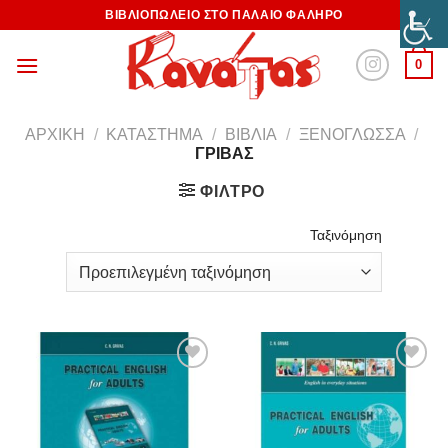
ΒΙΒΛΙΟΠΩΛΕΙΟ ΣΤΟ ΠΑΛΑΙΟ ΦΑΛΗΡΟ
0
ΑΡΧΙΚΉ
/
ΚΑΤΆΣΤΗΜΑ
/
ΒΙΒΛΊΑ
/
ΞΕΝΌΓΛΩΣΣΑ
/
ΓΡΙΒΑΣ
ΦΊΛΤΡΟ
Ταξινόμηση
Προσθήκη
Προσθήκη
στη
στη
Wishlist
Wishlist