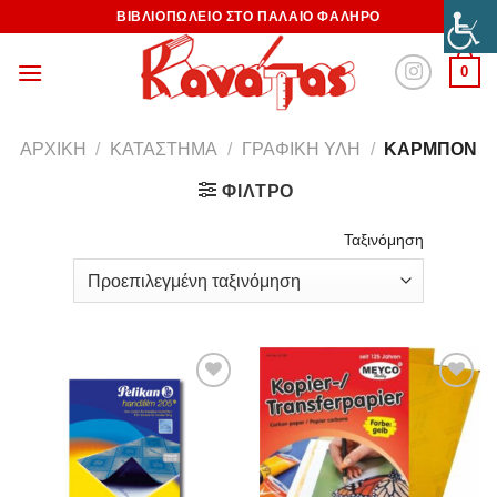
ΒΙΒΛΙΟΠΩΛΕΙΟ ΣΤΟ ΠΑΛΑΙΟ ΦΑΛΗΡΟ
0
ΑΡΧΙΚΉ
/
ΚΑΤΆΣΤΗΜΑ
/
ΓΡΑΦΙΚΉ ΎΛΗ
/
ΚΑΡΜΠΌΝ
ΦΊΛΤΡΟ
Ταξινόμηση
Προσθήκη
Προσθήκη
στη
στη
Wishlist
Wishlist