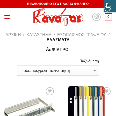
ΒΙΒΛΙΟΠΩΛΕΙΟ ΣΤΟ ΠΑΛΑΙΟ ΦΑΛΗΡΟ
0
ΑΡΧΙΚΉ
/
ΚΑΤΆΣΤΗΜΑ
/
ΕΞΟΠΛΙΣΜΌΣ ΓΡΑΦΕΊΟΥ
/
ΕΛΆΣΜΑΤΑ
ΦΊΛΤΡΟ
Ταξινόμηση
Προσθήκη
Προσθήκη
στη
στη
Wishlist
Wishlist