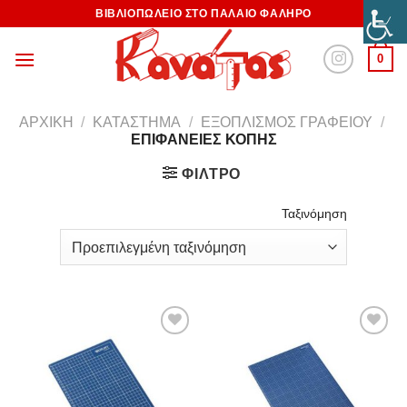
ΒΙΒΛΙΟΠΩΛΕΙΟ ΣΤΟ ΠΑΛΑΙΟ ΦΑΛΗΡΟ
0
ΑΡΧΙΚΉ
/
ΚΑΤΆΣΤΗΜΑ
/
ΕΞΟΠΛΙΣΜΌΣ ΓΡΑΦΕΊΟΥ
/
ΕΠΙΦΆΝΕΙΕΣ ΚΟΠΉΣ
ΦΊΛΤΡΟ
Ταξινόμηση
Προσθήκη
Προσθήκη
στη
στη
Wishlist
Wishlist