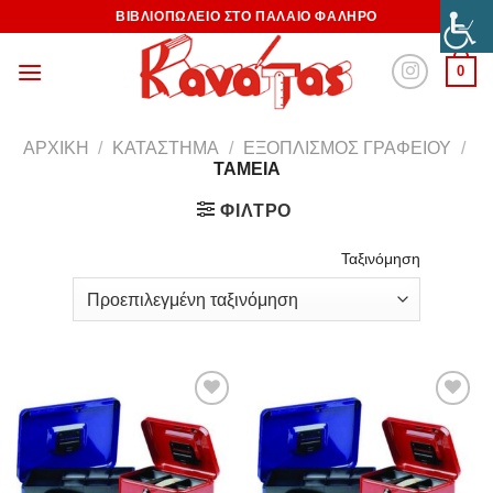
ΒΙΒΛΙΟΠΩΛΕΙΟ ΣΤΟ ΠΑΛΑΙΟ ΦΑΛΗΡΟ
0
ΑΡΧΙΚΉ
/
ΚΑΤΆΣΤΗΜΑ
/
ΕΞΟΠΛΙΣΜΌΣ ΓΡΑΦΕΊΟΥ
/
ΤΑΜΕΊΑ
ΦΊΛΤΡΟ
Ταξινόμηση
Προσθήκη
Προσθήκη
στη
στη
Wishlist
Wishlist