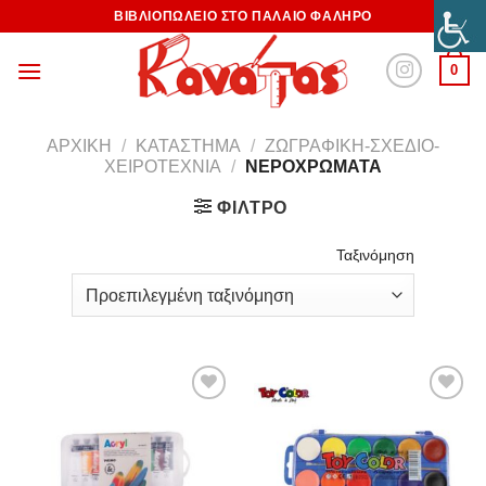
ΒΙΒΛΙΟΠΩΛΕΙΟ ΣΤΟ ΠΑΛΑΙΟ ΦΑΛΗΡΟ
0
ΑΡΧΙΚΉ
/
ΚΑΤΆΣΤΗΜΑ
/
ΖΩΓΡΑΦΙΚΉ-ΣΧΈΔΙΟ-
ΧΕΙΡΟΤΕΧΝΊΑ
/
ΝΕΡΟΧΡΏΜΑΤΑ
ΦΊΛΤΡΟ
Ταξινόμηση
Προσθήκη
Προσθήκη
στη
στη
Wishlist
Wishlist