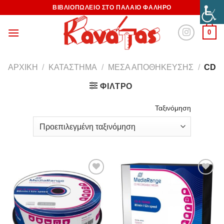
ΒΙΒΛΙΟΠΩΛΕΙΟ ΣΤΟ ΠΑΛΑΙΟ ΦΑΛΗΡΟ
0
ΑΡΧΙΚΉ
/
ΚΑΤΆΣΤΗΜΑ
/
ΜΈΣΑ ΑΠΟΘΉΚΕΥΣΗΣ
/
CD
ΦΊΛΤΡΟ
Ταξινόμηση
Προσθήκη
Προσθήκη
στη
στη
Wishlist
Wishlist