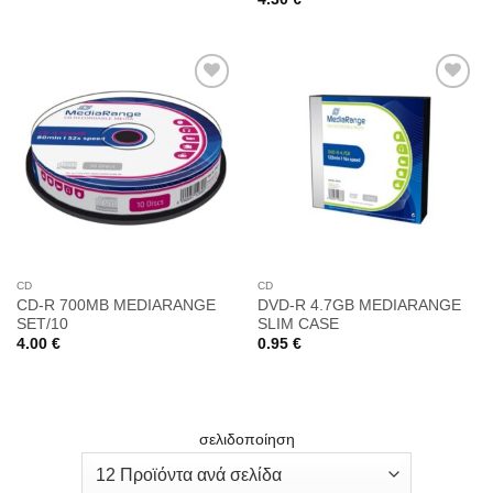
Προσθήκη
Προσθήκη
στη
στη
Wishlist
Wishlist
CD
CD
CD-R 700MB MEDIARANGE
DVD-R 4.7GB MEDIARANGE
SET/10
SLIM CASE
4.00
€
0.95
€
σελιδοποίηση