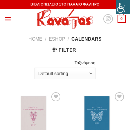
ΒΙΒΛΙΟΠΩΛΕΙΟ ΣΤΟ ΠΑΛΑΙΟ ΦΑΛΗΡΟ
0
HOME
/
ESHOP
/
CALENDARS
FILTER
Ταξινόμηση
Προσθήκη
Προσθήκη
στη
στη
Wishlist
Wishlist