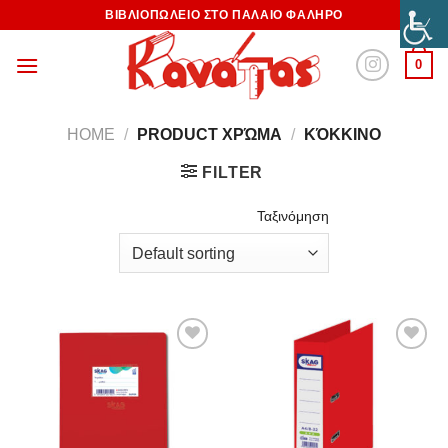
ΒΙΒΛΙΟΠΩΛΕΙΟ ΣΤΟ ΠΑΛΑΙΟ ΦΑΛΗΡΟ
0
HOME
/
PRODUCT ΧΡΏΜΑ
/
ΚΌΚΚΙΝΟ
FILTER
Ταξινόμηση
Προσθήκη
Προσθήκη
στη
στη
Wishlist
Wishlist