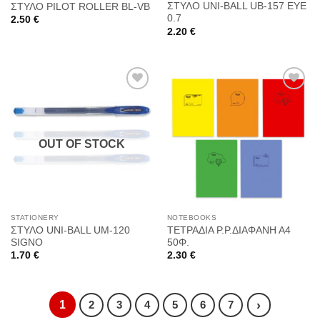
ΣΤΥΛΟ UNI-BALL UB-157 EYE
ΣΤΥΛΟ PILOT ROLLER BL-VB
0.7
2.50
€
2.20
€
Προσθήκη
Προσθήκη
στη
στη
OUT OF STOCK
Wishlist
Wishlist
STATIONERY
NOTEBOOKS
ΣΤΥΛΟ UNI-BALL UM-120
ΤΕΤΡΑΔΙΑ P.P.ΔΙΑΦΑΝΗ Α4
SIGNO
50Φ.
1.70
€
2.30
€
1
›
2
3
4
5
6
7