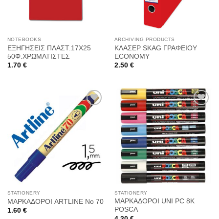
NOTEBOOKS
ARCHIVING PRODUCTS
ΕΞΗΓΗΣΕΙΣ ΠΛΑΣΤ.17Χ25
ΚΛΑΣΕΡ SKAG ΓΡΑΦΕΙΟΥ
50Φ.ΧΡΩΜΑΤΙΣΤΕΣ
ECONOMY
1.70
€
2.50
€
Προσθήκη
Προσθήκη
στη
στη
Wishlist
Wishlist
STATIONERY
STATIONERY
ΜΑΡΚΑΔΟΡΟΙ UNI PC 8K
ΜΑΡΚΑΔΟΡΟΙ ARTLINE No 70
POSCA
1.60
€
4.30
€