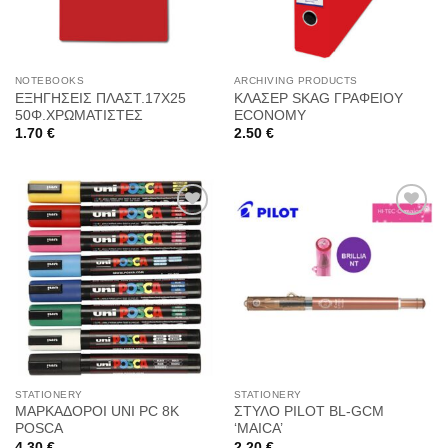
NOTEBOOKS
ARCHIVING PRODUCTS
ΕΞΗΓΗΣΕΙΣ ΠΛΑΣΤ.17Χ25
ΚΛΑΣΕΡ SKAG ΓΡΑΦΕΙΟΥ
50Φ.ΧΡΩΜΑΤΙΣΤΕΣ
ECONOMY
1.70
€
2.50
€
Προσθήκη
Προσθήκη
στη
στη
Wishlist
Wishlist
STATIONERY
STATIONERY
ΜΑΡΚΑΔΟΡΟΙ UNI PC 8K
ΣΤΥΛΟ PILOT BL-GCM
POSCA
‘MAICA’
4.30
€
2.20
€