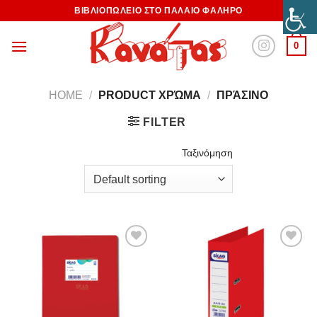
ΒΙΒΛΙΟΠΩΛΕΙΟ ΣΤΟ ΠΑΛΑΙΟ ΦΑΛΗΡΟ
0
HOME
/
PRODUCT ΧΡΏΜΑ
/
ΠΡΆΣΙΝΟ
FILTER
Ταξινόμηση
Προσθήκη
Προσθήκη
στη
στη
Wishlist
Wishlist