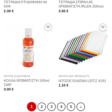
ΤΕΤΡΑΔΙΑ P.P.ΔΙΑΦΑΝΗ Α4
ΤΕΤΡΑΔΙΑ ΣΠΙΡΑΛ Α5
50Φ.
ΧΡΩΜΑΤΙΣΤΑ IRLEN 200σελ.
2.30
€
3.50
€
Προσθήκη
Προσθήκη
στη
στη
Wishlist
Wishlist
OFFICE EQUIPMENT
ARCHIVING PRODUCTS
ΚΟΛΛΑ ΧΡΩΜΑΤΙΣΤΗ 240ml
ΝΤΟΣΙΕ ΕΛΑΣΜΑ LEITZ 4191
CMP
1.10
€
3.00
€
1
›
2
3
4
5