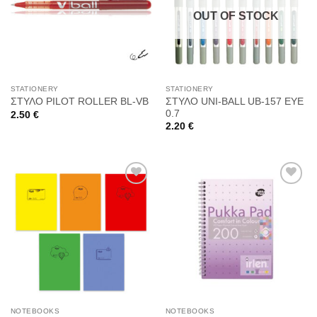
στη
στη
OUT OF STOCK
Wishlist
Wishlist
STATIONERY
STATIONERY
ΣΤΥΛΟ UNI-BALL UB-157 EYE
ΣΤΥΛΟ PILOT ROLLER BL-VB
0.7
2.50
€
2.20
€
Προσθήκη
Προσθήκη
στη
στη
Wishlist
Wishlist
NOTEBOOKS
NOTEBOOKS