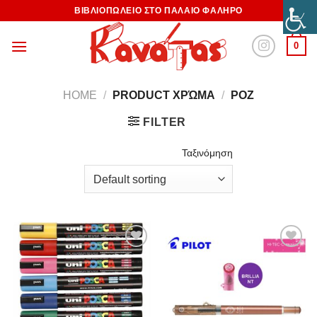
ΒΙΒΛΙΟΠΩΛΕΙΟ ΣΤΟ ΠΑΛΑΙΟ ΦΑΛΗΡΟ
0
HOME
/
PRODUCT ΧΡΏΜΑ
/
ΡΟΖ
FILTER
Ταξινόμηση
Προσθήκη
Προσθήκη
στη
στη
Wishlist
Wishlist