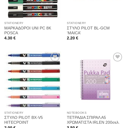
STATIONERY
STATIONERY
ΜΑΡΚΑΔΟΡΟΙ UNI PC 8K
ΣΤΥΛΟ PILOT BL-GCM
POSCA
‘MAICA’
4.30
€
2.20
€
Προσθήκη
Προσθήκη
στη
στη
Wishlist
Wishlist
STATIONERY
NOTEBOOKS
ΣΤΥΛΟ PILOT BX-V5
ΤΕΤΡΑΔΙΑ ΣΠΙΡΑΛ Α5
HITECPOINT
ΧΡΩΜΑΤΙΣΤΑ IRLEN 200σελ.
2.00
€
3.50
€