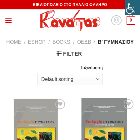
ΒΙΒΛΙΟΠΩΛΕΙΟ ΣΤΟ ΠΑΛΑΙΟ ΦΑΛΗΡΟ
0
HOME
/
ESHOP
/
BOOKS
/
ΟΕΔΒ
/
Β' ΓΥΜΝΑΣΙΟΥ
FILTER
Ταξινόμηση
Προσθήκη
Προσθήκη
στη
στη
Wishlist
Wishlist